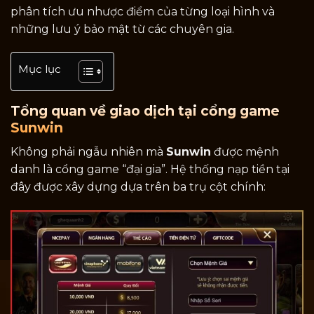
phân tích ưu nhược điểm của từng loại hình và
những lưu ý bảo mật từ các chuyên gia.
Mục lục
Tổng quan về giao dịch tại cổng game
Sunwin
Không phải ngẫu nhiên mà
Sunwin
được mệnh
danh là cổng game “đại gia”. Hệ thống nạp tiền tại
đây được xây dựng dựa trên ba trụ cột chính: