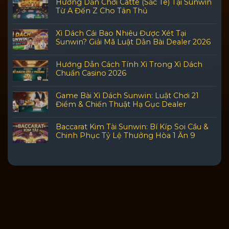
Hướng Dẫn Chơi Catte (Sắc Tê) Tại Sunwin
Từ A Đến Z Cho Tân Thủ
Xì Dách Cái Bao Nhiêu Được Xét Tại
Sunwin? Giải Mã Luật Dằn Bài Dealer 2026
Hướng Dẫn Cách Tính Xì Trong Xì Dách
Chuẩn Casino 2026
Game Bài Xì Dách Sunwin: Luật Chơi 21
Điểm & Chiến Thuật Hạ Gục Dealer
Baccarat Kim Tài Sunwin: Bí Kíp Soi Cầu &
Chinh Phục Tỷ Lệ Thưởng Hòa 1 Ăn 9