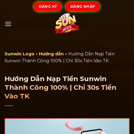
Bỏ
ĐĂNG KÝ
ĐĂNG NHẬP
qua
nội
dung
Sunwin Logo
»
Hướng dẫn
»
Hướng Dẫn Nạp Tiền
Sunwin Thành Công 100% | Chỉ 30s Tiền Vào TK
Hướng Dẫn Nạp Tiền Sunwin
Thành Công 100% | Chỉ 30s Tiền
Vào TK