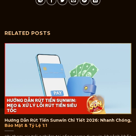
RELATED POSTS
Hướng Dẫn Rút Tiền Sunwin Chi Tiết 2026: Nhanh Chóng,
Bảo Mật & Tỷ Lệ 1:1