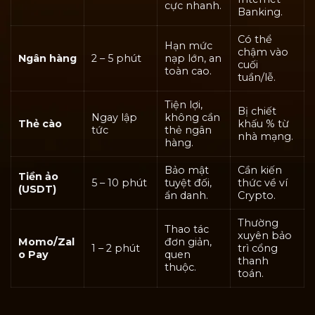
cực nhanh.
Banking.
Có thể
Hạn mức
chậm vào
Ngân hàng
2 – 5 phút
nạp lớn, an
cuối
toàn cao.
tuần/lễ.
Tiện lợi,
Bị chiết
Ngay lập
không cần
Thẻ cào
khấu % từ
tức
thẻ ngân
nhà mạng.
hàng.
Bảo mật
Cần kiến
Tiền ảo
5 – 10 phút
tuyệt đối,
thức về ví
(USDT)
ẩn danh.
Crypto.
Thường
Thao tác
xuyên bảo
Momo/Zal
đơn giản,
1 – 2 phút
trì cổng
o Pay
quen
thanh
thuộc.
toán.