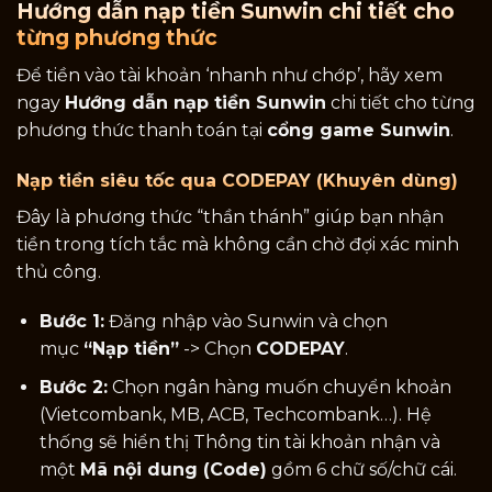
Hướng dẫn nạp tiền Sunwin chi tiết cho
từng phương thức
Để tiền vào tài khoản ‘nhanh như chớp’, hãy xem
ngay
Hướng dẫn nạp tiền Sunwin
chi tiết cho từng
phương thức thanh toán tại
cổng game Sunwin
.
Nạp tiền siêu tốc qua CODEPAY (Khuyên dùng)
Đây là phương thức “thần thánh” giúp bạn nhận
tiền trong tích tắc mà không cần chờ đợi xác minh
thủ công.
Bước 1:
Đăng nhập vào Sunwin và chọn
mục
“Nạp tiền”
-> Chọn
CODEPAY
.
Bước 2:
Chọn ngân hàng muốn chuyển khoản
(Vietcombank, MB, ACB, Techcombank…). Hệ
thống sẽ hiển thị Thông tin tài khoản nhận và
một
Mã nội dung (Code)
gồm 6 chữ số/chữ cái.