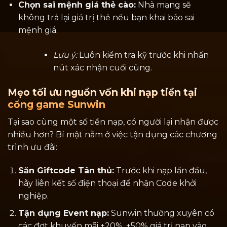
Chọn sai mệnh giá thẻ cào:
Nhà mạng sẽ
không trả lại giá trị thẻ nếu bạn khai báo sai
mệnh giá.
Lưu ý:
Luôn kiểm tra kỹ trước khi nhấn
nút xác nhận cuối cùng.
Mẹo tối ưu nguồn vốn khi nạp tiền tại
cổng game Sunwin
Tại sao cùng một số tiền nạp, có người lại nhận được
nhiều hơn? Bí mật nằm ở việc tận dụng các chương
trình ưu đãi:
Săn Giftcode Tân thủ:
Trước khi nạp lần đầu,
hãy liên kết số điện thoại để nhận Code khởi
nghiệp.
Tận dụng Event nạp:
Sunwin thường xuyên có
các đợt khuyến mãi +20%, +50% giá trị nạp vào