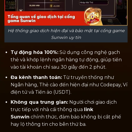
Hệ thống giao dịch hiện đại và bảo mật tại cổng game
Sunwin uy tín
Tự động hóa 100%:
Sử dụng công nghệ gạch
thẻ và khớp lệnh ngân hàng tự động, giúp tiền
vào tài khoản chỉ sau 30 giây đến 2 phút.
Đa kênh thanh toán:
Từ truyền thống như
Ngân hàng, Thẻ cào đến hiện đại như Codepay, Ví
điện tử và Tiền ảo (USDT).
Không qua trung gian:
Người chơi giao dịch
trực tiếp với nhà cái thông qua
link
Sunwin
chính thức, đảm bảo không bị cắt phế
hay lộ thông tin cho bên thứ ba.