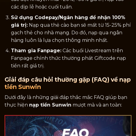
các dịp lễ hoặc cuối tuần.
Sử dụng Codepay/Ngân hàng để nhận 100%
giá trị:
Nạp qua thẻ cào bạn sẽ mất từ 15-25% phí
gạch thẻ cho nhà mạng. Do đó, nạp qua ngân
hàng luôn là lựa chọn thông minh nhất.
Tham gia Fanpage:
Các buổi Livestream trên
Fanpage chính thức thường phát Giftcode nạp
tiền rất giá trị.
Giải đáp câu hỏi thường gặp (FAQ) về nạp
tiền Sunwin
Dưới đây là những giải đáp thắc mắc FAQ giúp bạn
thực hiện
nạp tiền Sunwin
mượt mà và an toàn: