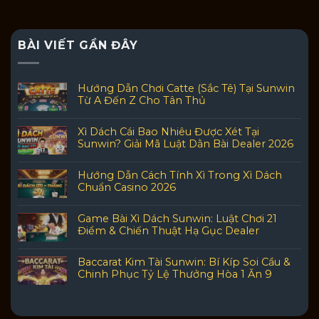
BÀI VIẾT GẦN ĐÂY
Hướng Dẫn Chơi Catte (Sắc Tê) Tại Sunwin
Từ A Đến Z Cho Tân Thủ
Xì Dách Cái Bao Nhiêu Được Xét Tại
Sunwin? Giải Mã Luật Dằn Bài Dealer 2026
Hướng Dẫn Cách Tính Xì Trong Xì Dách
Chuẩn Casino 2026
Game Bài Xì Dách Sunwin: Luật Chơi 21
Điểm & Chiến Thuật Hạ Gục Dealer
Baccarat Kim Tài Sunwin: Bí Kíp Soi Cầu &
Chinh Phục Tỷ Lệ Thưởng Hòa 1 Ăn 9