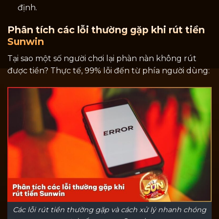
định.
Phân tích các lỗi thường gặp khi rút tiền
Sunwin
Tại sao một số người chơi lại phàn nàn không rút
được tiền? Thực tế, 99% lỗi đến từ phía người dùng:
Các lỗi rút tiền thường gặp và cách xử lý nhanh chóng