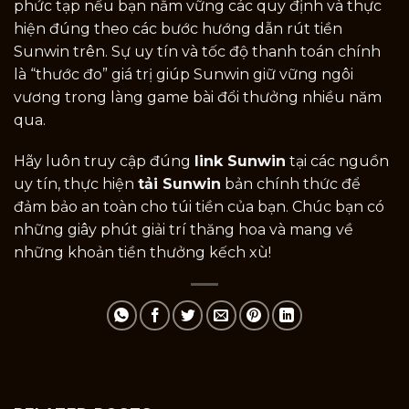
phức tạp nếu bạn nắm vững các quy định và thực
hiện đúng theo các bước hướng dẫn rút tiền
Sunwin trên. Sự uy tín và tốc độ thanh toán chính
là “thước đo” giá trị giúp Sunwin giữ vững ngôi
vương trong làng game bài đổi thưởng nhiều năm
qua.
Hãy luôn truy cập đúng
link Sunwin
tại các nguồn
uy tín, thực hiện
tải Sunwin
bản chính thức để
đảm bảo an toàn cho túi tiền của bạn. Chúc bạn có
những giây phút giải trí thăng hoa và mang về
những khoản tiền thưởng kếch xù!