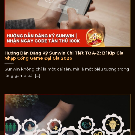
Hướng Dẫn Đăng Ký Sunwin Chi Tiết Từ A-Z: Bí Kíp Gia
Nhập Cổng Game Đại Gia 2026
Sunwin không chỉ là một cái tên, mà là một biểu tượng trong
làng game bài [...]