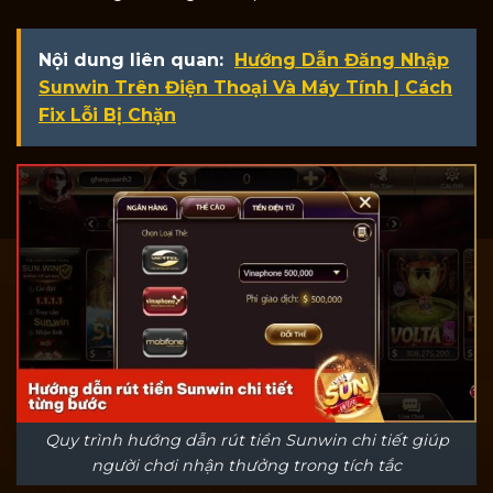
Nội dung liên quan:
Hướng Dẫn Đăng Nhập
Sunwin Trên Điện Thoại Và Máy Tính | Cách
Fix Lỗi Bị Chặn
Quy trình hướng dẫn rút tiền Sunwin chi tiết giúp
người chơi nhận thưởng trong tích tắc