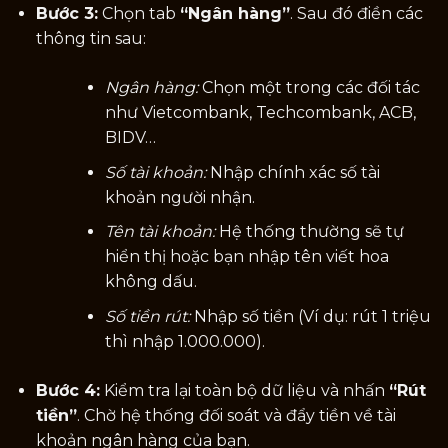
Bước 3:
Chọn tab
“Ngân hàng”
. Sau đó điền các
thông tin sau:
Ngân hàng:
Chọn một trong các đối tác
như Vietcombank, Techcombank, ACB,
BIDV…
Số tài khoản:
Nhập chính xác số tài
khoản người nhận.
Tên tài khoản:
Hệ thống thường sẽ tự
hiển thị hoặc bạn nhập tên viết hoa
không dấu.
Số tiền rút:
Nhập số tiền (Ví dụ: rút 1 triệu
thì nhập 1.000.000).
Bước 4:
Kiểm tra lại toàn bộ dữ liệu và nhấn
“Rút
tiền”
. Chờ hệ thống đối soát và đẩy tiền về tài
khoản ngân hàng của bạn.