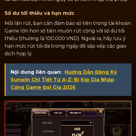
Số dư tối thiểu và hạn mức
Mỗi lần rút, bạn cần đảm bảo số tiền trong tài khoản
Game lớn hơn số tiền muốn rút cộng với số dư tối
thiểu (thường là 100.000 VND). Ngoài ra, hãy lưu ý
hạn mức rút tối đa trong ngày để sắp xếp các giao
dịch hợp lý.
Nội dung liên quan:
Hướng Dẫn Đăng Ký
Sunwin Chi Tiết Từ A-Z: Bí Kíp Gia Nhập
Cổng Game Đại Gia 2026